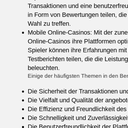
Transaktionen und eine benutzerfreu
in Form von Bewertungen teilen, die
Wahl zu treffen.
Mobile Online-Casinos: Mit der zun
Online-Casinos ihre Plattformen opt
Spieler können ihre Erfahrungen mi
Testberichten teilen, die die Leistu
beleuchten.
Einige der häufigsten Themen in den Be
Die Sicherheit der Transaktionen un
Die Vielfalt und Qualität der angebo
Die Effizienz und Freundlichkeit de
Die Schnelligkeit und Zuverlässigke
Die Benutzerfreundlichkeit der Pla