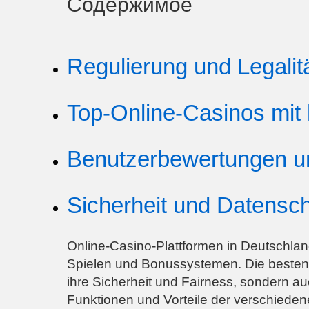
Содержимое
Regulierung und Legalit
Top-Online-Casinos mit
Benutzerbewertungen u
Sicherheit und Datensc
Online-Casino-Plattformen in Deutschlan
Spielen und Bonussystemen. Die besten O
ihre Sicherheit und Fairness, sondern auc
Funktionen und Vorteile der verschieden