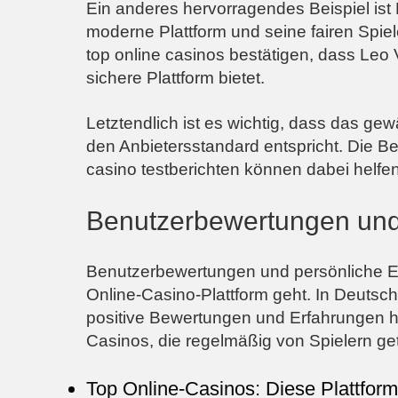
Ein anderes hervorragendes Beispiel ist
moderne Plattform und seine fairen Spie
top online casinos bestätigen, dass Leo
sichere Plattform bietet.
Letztendlich ist es wichtig, dass das g
den Anbietersstandard entspricht. Die B
casino testberichten können dabei helfen,
Benutzerbewertungen und
Benutzerbewertungen und persönliche E
Online-Casino-Plattform geht. In Deutschl
positive Bewertungen und Erfahrungen he
Casinos, die regelmäßig von Spielern ge
Top Online-Casinos: Diese Plattforme