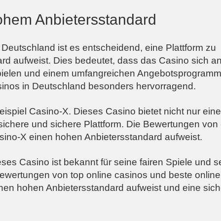
ohem Anbietersstandard
Deutschland ist es entscheidend, eine Plattform zu
rd aufweist. Dies bedeutet, dass das Casino sich a
Spielen und einem umfangreichen Angebotsprogramm 
asinos in Deutschland besonders hervorragend.
ispiel Casino-X. Dieses Casino bietet nicht nur ein
ichere und sichere Plattform. Die Bewertungen von 
asino-X einen hohen Anbietersstandard aufweist.
eses Casino ist bekannt für seine fairen Spiele und s
ewertungen von top online casinos und beste online
nen hohen Anbietersstandard aufweist und eine sic