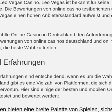
 Leo Vegas Casino. Leo Vegas ist bekannt für seine
le. Die Bewertungen von online casino testberichten
 Vegas einen hohen Anbietersstandard aufweist und 
ewählte Online-Casino in Deutschland den Anforderun
ewertungen von online casinos deutschland und onli
 die beste Wahl zu treffen.
 Erfahrungen
rfahrungen sind entscheidend, wenn es um die Wahl
and gibt es eine Vielzahl von Plattformen, die sich 
rvortun. Hier sind einige der besten und mobilen On
testet und bewertet werden:
n bieten eine breite Palette von Spielen, sich