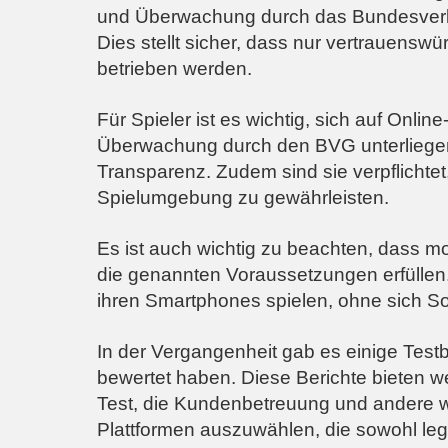
und Überwachung durch das Bundesverb
Dies stellt sicher, dass nur vertrauensw
betrieben werden.
Für Spieler ist es wichtig, sich auf Onli
Überwachung durch den BVG unterliegen.
Transparenz. Zudem sind sie verpflichtet, 
Spielumgebung zu gewährleisten.
Es ist auch wichtig zu beachten, dass mo
die genannten Voraussetzungen erfüllen
ihren Smartphones spielen, ohne sich S
In der Vergangenheit gab es einige Testb
bewertet haben. Diese Berichte bieten we
Test, die Kundenbetreuung und andere wi
Plattformen auszuwählen, die sowohl lega