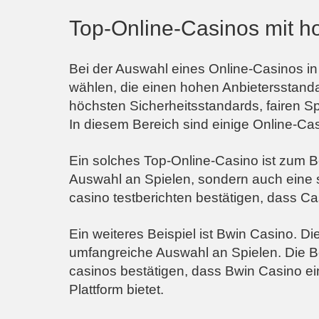
Top-Online-Casinos mit h
Bei der Auswahl eines Online-Casinos in 
wählen, die einen hohen Anbietersstanda
höchsten Sicherheitsstandards, fairen 
In diesem Bereich sind einige Online-C
Ein solches Top-Online-Casino ist zum Be
Auswahl an Spielen, sondern auch eine s
casino testberichten bestätigen, dass C
Ein weiteres Beispiel ist Bwin Casino. Di
umfangreiche Auswahl an Spielen. Die B
casinos bestätigen, dass Bwin Casino ei
Plattform bietet.