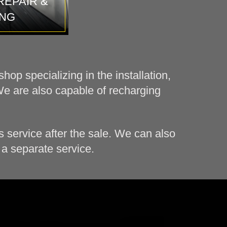
REPAIR &
ING
op specializing in the installation,
We are also capable of recharging
 service after the sale. We can also
 a separate service.