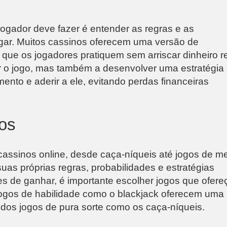
ogador deve fazer é entender as regras e as
ogar. Muitos cassinos oferecem uma versão de
que os jogadores pratiquem sem arriscar dinheiro re
 o jogo, mas também a desenvolver uma estratégia 
mento e aderir a ele, evitando perdas financeiras
os
cassinos online, desde caça-níqueis até jogos de m
uas próprias regras, probabilidades e estratégias
 de ganhar, é importante escolher jogos que ofer
jogos de habilidade como o blackjack oferecem uma
 dos jogos de pura sorte como os caça-níqueis.