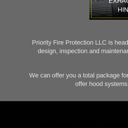
EXHAU
HI
Priority Fire Protection LLC is hea
design, inspection and maintenan
We can offer you a total package fo
offer hood systems 