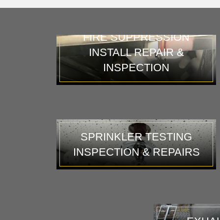
FIRE SUPPRESSION
INSTALL REPAIR &
INSPECTION
SPRINKLER TESTING
INSPECTION & REPAIRS