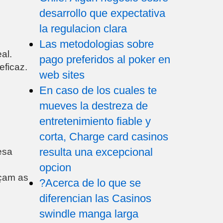
desarrollo que expectativa
la regulacion clara
Las metodologias sobre
al.
pago preferidos al poker en
eficaz.
web sites
En caso de los cuales te
mueves la destreza de
entretenimiento fiable y
corta, Charge card casinos
resulta una excepcional
esa
opcion
eçam as
?Acerca de lo que se
diferencian las Casinos
swindle manga larga