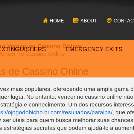
HOME
ABOUT
CONTAC
ara Vencer no Cassino Online
EXTINGUISHERS
EMERGENCY EXITS
Vencer no Cassino Online
as de Cassino Online
a vez mais populares, oferecendo uma ampla gama 
uer lugar. No entanto, vencer no cassino online não
stratégia e conhecimento. Um dos recursos interes
ps://ojogodobicho.br.com/resultados/paraiba/
, que of
em ser úteis para quem busca melhorar suas chances
s estratégias secretas que podem ajudá-lo a aumen