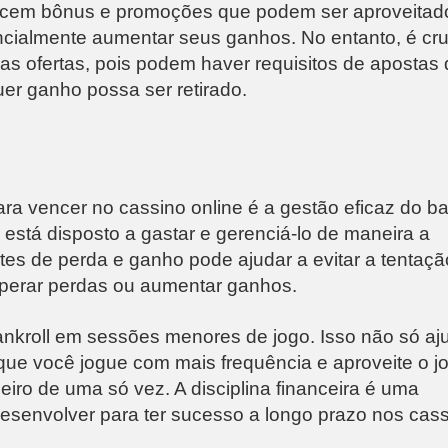
erecem bônus e promoções que podem ser aproveitad
cialmente aumentar seus ganhos. No entanto, é cruc
s ofertas, pois podem haver requisitos de apostas
er ganho possa ser retirado.
a vencer no cassino online é a gestão eficaz do ban
ê está disposto a gastar e gerenciá-lo de maneira a
ites de perda e ganho pode ajudar a evitar a tentaç
uperar perdas ou aumentar ganhos.
bankroll em sessões menores de jogo. Isso não só aj
ue você jogue com mais frequência e aproveite o j
iro de uma só vez. A disciplina financeira é uma
desenvolver para ter sucesso a longo prazo nos cas